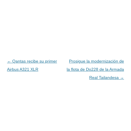
Navegación
←
Qantas recibe su primer
Prosigue la modernización de
de
Airbus A321 XLR
la flota de Do228 de la Armada
entradas
Real Tailandesa
→