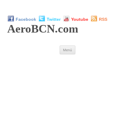
Facebook
Twitter
Youtube
RSS
AeroBCN
.com
Saltar
Menú
al
contenido