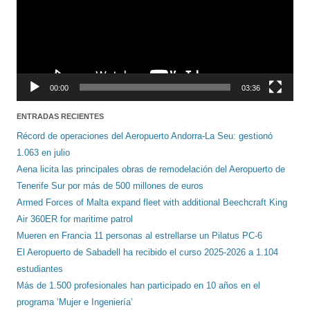
00:00
03:36
ENTRADAS RECIENTES
Récord de operaciones del Aeropuerto Andorra-La Seu: gestionó
1.063 en julio
Aena licita las principales obras de remodelación del Aeropuerto de
Tenerife Sur por más de 500 millones de euros
Armed Forces of Malta expand fleet with additional Beechcraft King
Air 360ER for maritime patrol
Mueren en Francia 11 personas al estrellarse un Pilatus PC-6
El Aeropuerto de Sabadell ha recibido el curso 2025-2026 a 1.104
estudiantes
Más de 1.500 profesionales han participado en 10 años en el
programa ‘Mujer e Ingeniería’