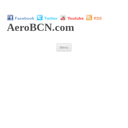
Facebook
Twitter
Youtube
RSS
AeroBCN
.com
Saltar
Menú
al
contenido