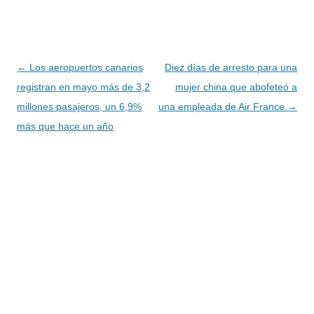
Navegación
←
Los aeropuertos canarios
Diez días de arresto para una
de
registran en mayo más de 3,2
mujer china que abofeteó a
entradas
millones pasajeros, un 6,9%
una empleada de Air France
→
más que hace un año