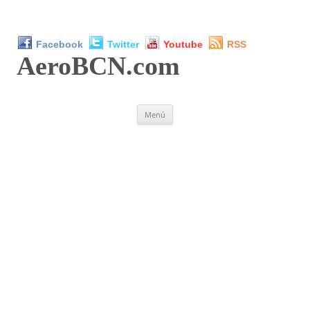
Facebook
Twitter
Youtube
RSS
AeroBCN
.com
Saltar
Menú
al
contenido