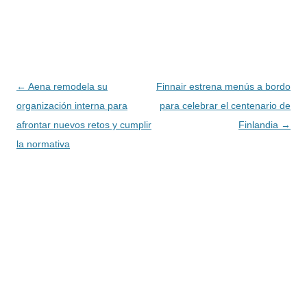
Navegación
←
Aena remodela su
Finnair estrena menús a bordo
de
organización interna para
para celebrar el centenario de
entradas
afrontar nuevos retos y cumplir
Finlandia
→
la normativa