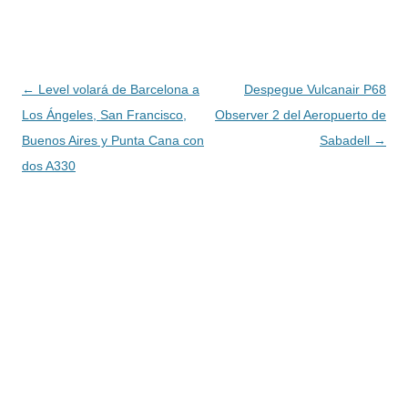
Navegación
←
Level volará de Barcelona a
Despegue Vulcanair P68
de
Los Ángeles, San Francisco,
Observer 2 del Aeropuerto de
entradas
Buenos Aires y Punta Cana con
Sabadell
→
dos A330