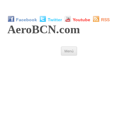
Facebook
Twitter
Youtube
RSS
AeroBCN
.com
Saltar
Menú
al
contenido