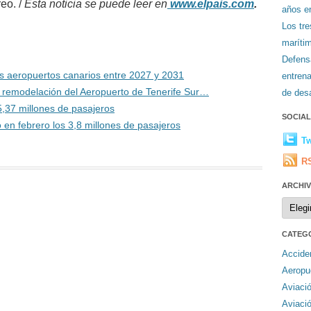
reo. /
Esta noticia se puede leer en
www.elpais.com
.
años en
Los tr
maríti
Defens
os aeropuertos canarios entre 2027 y 2031
entren
de remodelación del Aeropuerto de Tenerife Sur…
de desa
,37 millones de pasajeros
SOCIA
 en febrero los 3,8 millones de pasajeros
Tw
R
ARCHI
Archiv
CATEG
Accide
Aeropu
Aviaci
Aviaci