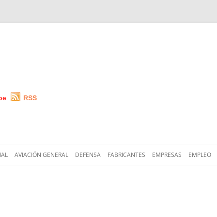
be
RSS
Saltar
al
IAL
AVIACIÓN GENERAL
DEFENSA
FABRICANTES
EMPRESAS
EMPLEO
contenido