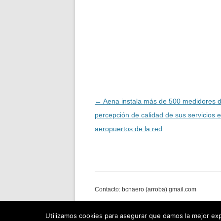
Navegación
←
Aena instala más de 500 medidores 
de
percepción de calidad de sus servicios 
entradas
aeropuertos de la red
Contacto: bcnaero (arroba) gmail.com
Utilizamos cookies para asegurar que damos la mejor expe