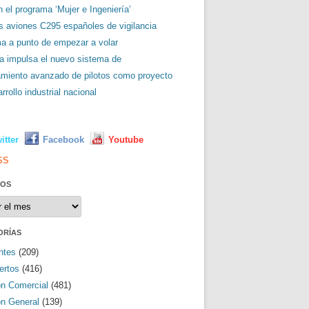
 el programa ‘Mujer e Ingeniería’
es aviones C295 españoles de vigilancia
ma a punto de empezar a volar
a impulsa el nuevo sistema de
amiento avanzado de pilotos como proyecto
rrollo industrial nacional
L
itter
Facebook
Youtube
SS
VOS
os
ORÍAS
ntes
(209)
ertos
(416)
ón Comercial
(481)
ón General
(139)