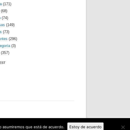
a
(171)
(68)
o
(74)
sas
(149)
s
(73)
antes
(296)
egoría
(3)
(357)
EST
tio asumiremos que está de acuerdo.
Estoy de acuerdo