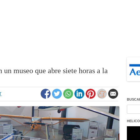
n un museo que abre siete horas a la
T
BUSCA
Buscar
HELICO
Repro
de
vídeo