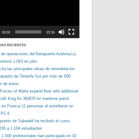
00:00
03:36
DAS RECIENTES
 de operaciones del Aeropuerto Andorra-La
stionó 1.063 en julio
cita las principales obras de remodelación
ropuerto de Tenerife Sur por más de 500
es de euros
orces of Malta expand fleet with additional
aft King Air 360ER for maritime patrol
en Francia 11 personas al estrellarse un
s PC-6
puerto de Sabadell ha recibido el curso
026 a 1.104 estudiantes
 1.500 profesionales han participado en 10