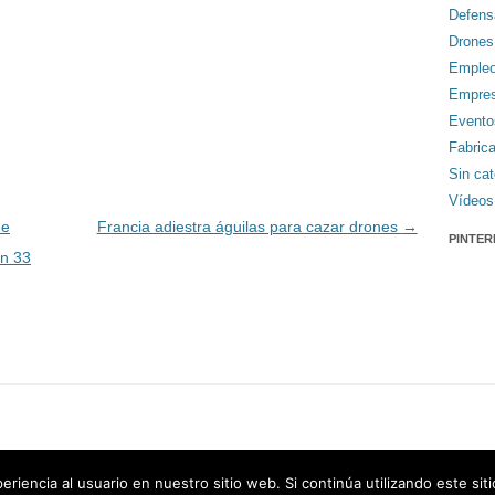
Defens
Drones
Emple
Empre
Evento
Fabric
Sin cat
Vídeos
de
Francia adiestra águilas para cazar drones
→
PINTER
en 33
riencia al usuario en nuestro sitio web. Si continúa utilizando este si