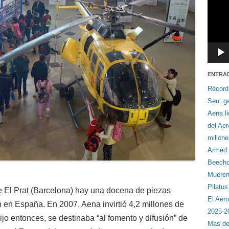
ENTRA
Récord
Seu: ge
Aena li
del Ae
millon
Armed F
Beechcr
Mueren 
Pilatu
e El Prat (Barcelona) hay una docena de piezas
El Aero
ón en España. En 2007, Aena invirtió 4,2 millones de
2025-2
ijo entonces, se destinaba “al fomento y difusión” de
Más de