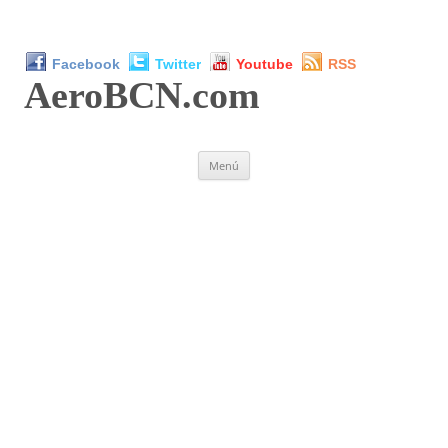
Facebook
Twitter
Youtube
RSS
AeroBCN
.com
Saltar
Menú
al
contenido