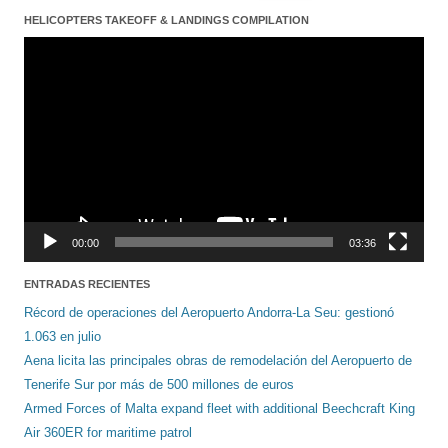
HELICOPTERS TAKEOFF & LANDINGS COMPILATION
Reproductor
de
vídeo
00:00
03:36
ENTRADAS RECIENTES
Récord de operaciones del Aeropuerto Andorra-La Seu: gestionó
1.063 en julio
Aena licita las principales obras de remodelación del Aeropuerto de
Tenerife Sur por más de 500 millones de euros
Armed Forces of Malta expand fleet with additional Beechcraft King
Air 360ER for maritime patrol