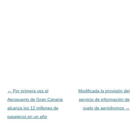
Navegación
←
Por primera vez el
Modificada la provisión del
de
Aeropuerto de Gran Canaria
servicio de información de
entradas
alcanza los 12 millones de
vuelo de aeródromos
→
pasajeros en un año