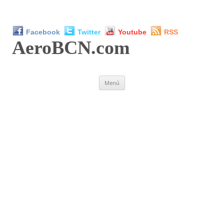
Facebook
Twitter
Youtube
RSS
AeroBCN
.com
Saltar
Menú
al
contenido