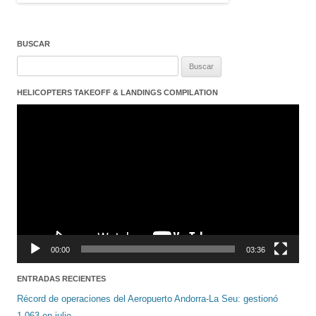
BUSCAR
Buscar:
HELICOPTERS TAKEOFF & LANDINGS COMPILATION
Reproductor
de
vídeo
00:00
03:36
ENTRADAS RECIENTES
Récord de operaciones del Aeropuerto Andorra-La Seu: gestionó
1.063 en julio