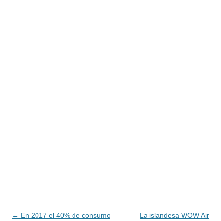
Navegación
←
En 2017 el 40% de consumo
La islandesa WOW Air