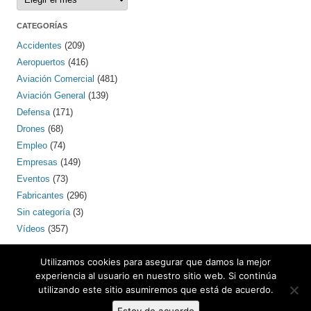
CATEGORÍAS
Accidentes
(209)
Aeropuertos
(416)
Aviación Comercial
(481)
Aviación General
(139)
Defensa
(171)
Drones
(68)
Empleo
(74)
Empresas
(149)
Eventos
(73)
Fabricantes
(296)
Sin categoría
(3)
Vídeos
(357)
PINTEREST
Utilizamos cookies para asegurar que damos la mejor
experiencia al usuario en nuestro sitio web. Si continúa
utilizando este sitio asumiremos que está de acuerdo.
Contacto: bcnaero (arroba) gmail.com