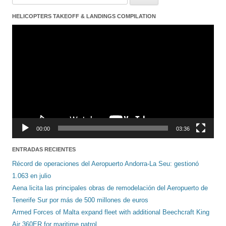
HELICOPTERS TAKEOFF & LANDINGS COMPILATION
Reproductor
de
vídeo
00:00
03:36
ENTRADAS RECIENTES
Récord de operaciones del Aeropuerto Andorra-La Seu: gestionó
1.063 en julio
Aena licita las principales obras de remodelación del Aeropuerto de
Tenerife Sur por más de 500 millones de euros
Armed Forces of Malta expand fleet with additional Beechcraft King
Air 360ER for maritime patrol