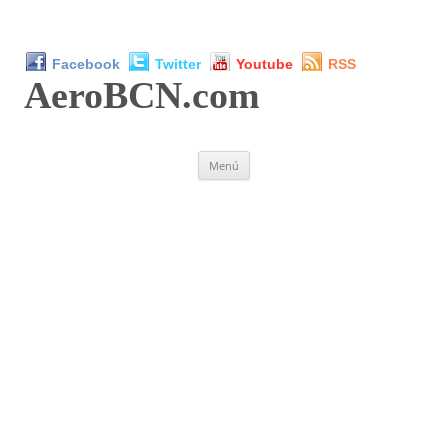
Facebook
Twitter
Youtube
RSS
AeroBCN
.com
Saltar
Menú
al
contenido