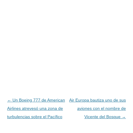
Navegación
←
Un Boeing 777 de American
Air Europa bautiza uno de sus
de
Airlines atrevesó una zona de
aviones con el nombre de
entradas
turbulencias sobre el Pacífico
Vicente del Bosque
→