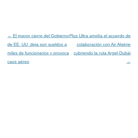
Navegación
←
El mayor cierre del Gobierno
Plus Ultra amplía el acuerdo de
de
de EE. UU. deja son sueldos a
colaboración con Air Algérie
entradas
miles de funcionarios y provoca
cubriendo la ruta Argel-Dubái
caos aéreo
→