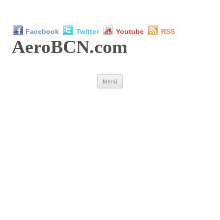
Facebook
Twitter
Youtube
RSS
AeroBCN
.com
Saltar
Menú
al
contenido