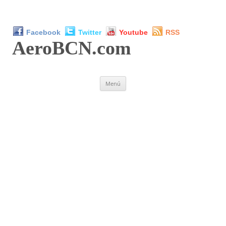
Facebook
Twitter
Youtube
RSS
AeroBCN
.com
Saltar
Menú
al
contenido