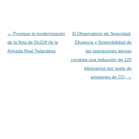
Navegación
←
Prosigue la modernización
El Observatorio de Seguridad,
de
de la flota de Do228 de la
Eficiencia y Sostenibilidad de
entradas
Armada Real Tailandesa
las operaciones aéreas
constata una reducción de 120
kilogramos por vuelo de
emisiones de CO₂
→