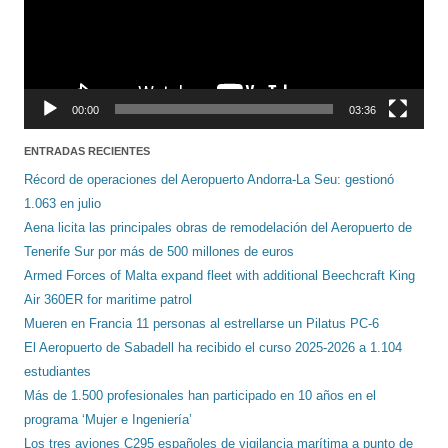
00:00
03:36
ENTRADAS RECIENTES
Récord de operaciones del Aeropuerto Andorra-La Seu: gestionó
1.063 en julio
Aena licita las principales obras de remodelación del Aeropuerto de
Tenerife Sur por más de 500 millones de euros
Armed Forces of Malta expand fleet with additional Beechcraft King
Air 360ER for maritime patrol
Mueren en Francia 11 personas al estrellarse un Pilatus PC-6
El Aeropuerto de Sabadell ha recibido el curso 2025-2026 a 1.104
estudiantes
Más de 1.500 profesionales han participado en 10 años en el
programa ‘Mujer e Ingeniería’
Los tres aviones C295 españoles de vigilancia marítima a punto de