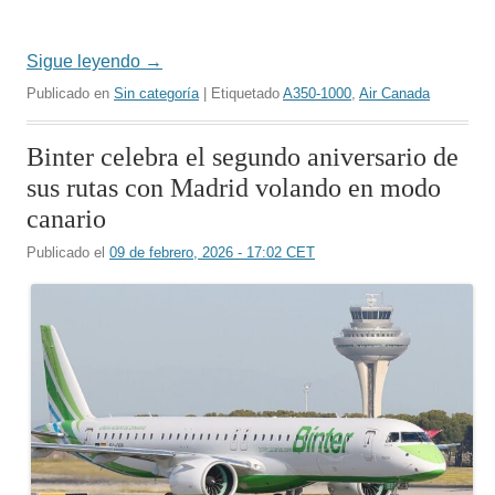
Sigue leyendo
→
Publicado en
Sin categoría
| Etiquetado
A350-1000
,
Air Canada
Binter celebra el segundo aniversario de
sus rutas con Madrid volando en modo
canario
Publicado el
09 de febrero, 2026 - 17:02 CET