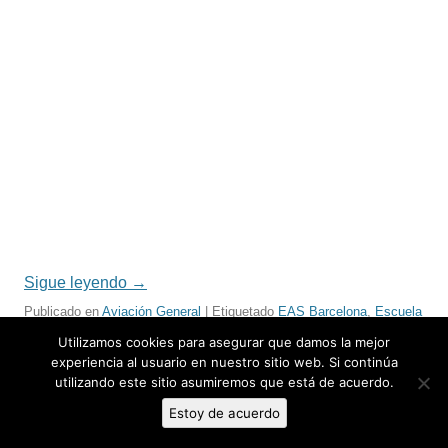
Sigue leyendo
→
Publicado en
Aviación General
| Etiquetado
EAS Barcelona
,
Escuela
de pilotos
,
Tecnam P2006T NG
Utilizamos cookies para asegurar que damos la mejor
experiencia al usuario en nuestro sitio web. Si continúa
utilizando este sitio asumiremos que está de acuerdo.
Navegación
←
Entradas más antiguas
Entradas más nuevas
→
Estoy de acuerdo
de